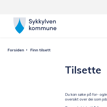
S
y
k
Du
Forsiden
Finn tilsett
k
er
Tilsette
y
her:
l
v
Du kan søke på for- og/e
oversikt over dei som jo
e