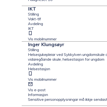
IKT
Stilling
Vakt-tlf
Avdeling
IKT
Mobil
Vis mobilnummer
Inger Klungsøyr
Stilling
Helsesjukepleiar ved Sykkylven ungdomskule 
vidaregåande skule, helsestasjon for ungdom
Avdeling
Helsestasjon
Mobil
Vis mobilnummer
E-
post
Vis e-post
Informasjon
Sensitive personopplysningar må ikkje sendast