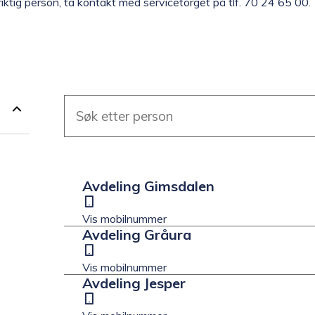
e riktig person, ta kontakt med servicetorget på tlf. 70 24 65 00.
Søketekst
R
Avdeling Gimsdalen
e
Mobil
s
Vis mobilnummer
Avdeling Gråura
u
Mobil
l
Vis mobilnummer
Avdeling Jesper
t
Mobil
a