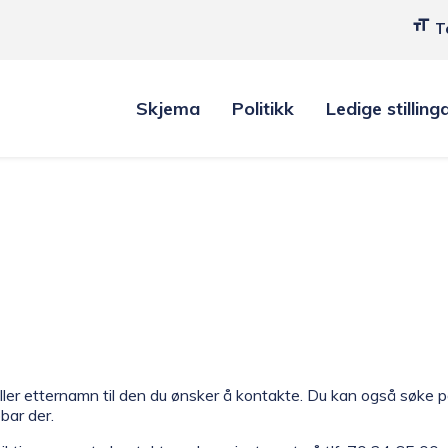
T
Skjema
Politikk
Ledige stilling
ller etternamn til den du ønsker å kontakte. Du kan også søke på
bbar der.