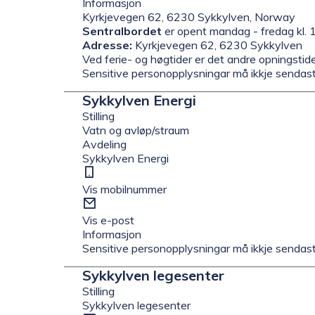
Informasjon
Kyrkjevegen 62, 6230 Sykkylven, Norway
Sentralbordet
er opent mandag - fredag kl. 
Adresse:
Kyrkjevegen 62, 6230 Sykkylven
Ved ferie- og høgtider er det andre opningstide
Sensitive personopplysningar må ikkje sendast
Sykkylven Energi
Stilling
Vatn og avløp/straum
Avdeling
Sykkylven Energi
Mobil
Vis mobilnummer
E-
post
Vis e-post
Informasjon
Sensitive personopplysningar må ikkje sendast
Sykkylven legesenter
Stilling
Sykkylven legesenter