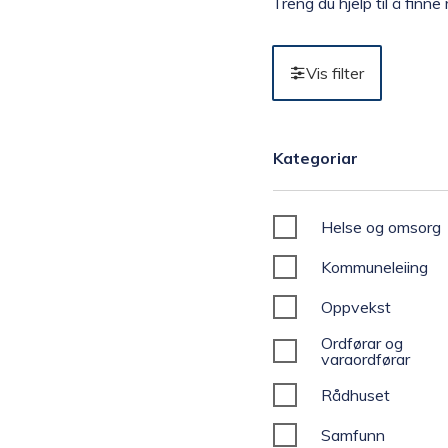
Treng du hjelp til å finn
n
Vis filter
k
o
F
Kategoriar
Filter
Kategoriar
i
m
l
Helse og omsorg
t
m
e
Kommuneleiing
u
r
Oppvekst
n
Ordførar og
varaordførar
e
Rådhuset
Samfunn