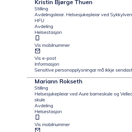
Kristin Bjørge Thuen
Stilling
Avdelingsleiar. Helsesjukepleiar ved Sykkylv
HFU
Avdeling
Helsestasjon
Mobil
Vis mobilnummer
E-
post
Vis e-post
Informasjon
Sensitive personopplysningar må ikkje sendast
Mariann Rokseth
Stilling
Helsesjukepleiar ved Aure barneskule og Velle
skule
Avdeling
Helsestasjon
Mobil
Vis mobilnummer
E-