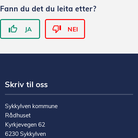
Fann du det du leita etter?
JA
NEI
Skriv til oss
Sykkylven kommune
Rådhuset
Kyrkjevegen 62
6230 Sykkylven