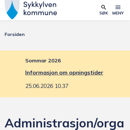
S
y
SØK
MENY
Skjema
k
k
Du
Forsiden
y
l
er
v
e
Sommar 2026
her:
n
Informasjon om opningstider
k
o
25.06.2026 10.37
m
m
u
n
Administrasjon/orga
e