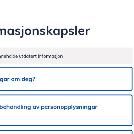
masjonskapsler
nnehalde utdatert informasjon
ngar om deg?
r behandling av personopplysningar