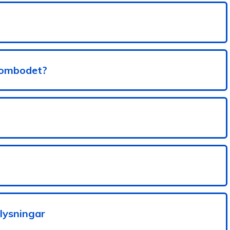
nombodet?
plysningar