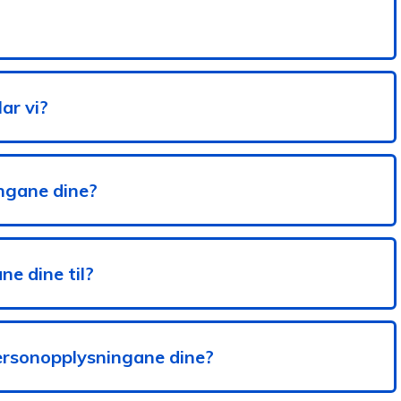
ar vi?
ingane dine?
ne dine til?
rsonopplysningane dine?