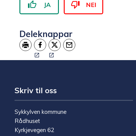
JA
NEI
Deleknappar
Skriv ut
Del på Facebook
Del på Twitter
Tips en venn
Skriv til oss
Sykkylven kommune
Rådhuset
Kyrkjevegen 62