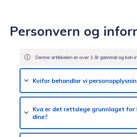
n
k
Personvern og infor
o
m
Denne artikkelen er over 1 år gammal og kan i
m
Kvifor behandlar vi personopplysni
u
n
Kva er det rettslege grunnlaget fo
dine?
e