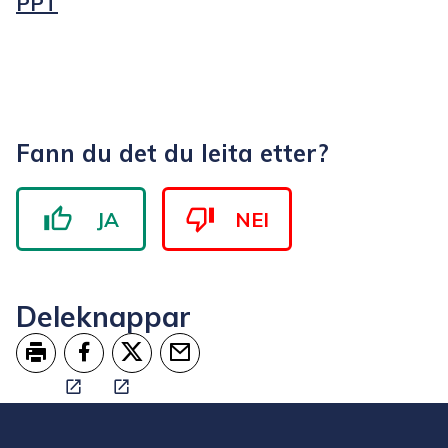
PPT
Fann du det du leita etter?
JA
NEI
Deleknappar
Skriv ut
Del på Facebook
Del på Twitter
Tips en venn