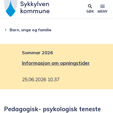
S
y
SØK
MENY
Skjema
k
k
Du
Barn, unge og familie
y
l
er
v
e
Sommar 2026
her:
n
Informasjon om opningstider
k
o
25.06.2026 10.37
m
m
u
n
Pedagogisk- psykologisk teneste
e