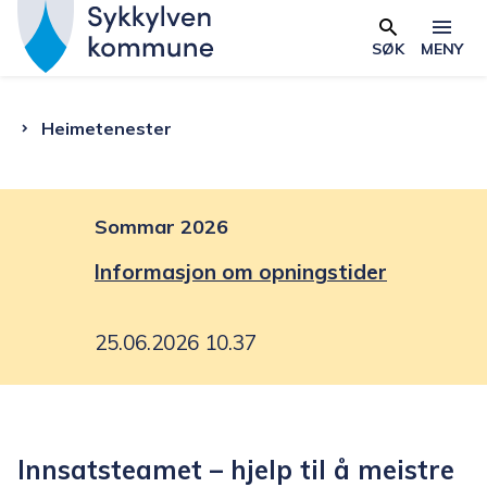
S
y
SØK
MENY
Skjema
k
k
Du
Heimetenester
y
l
er
v
e
Sommar 2026
her:
n
Informasjon om opningstider
k
o
25.06.2026 10.37
m
m
u
n
Innsatsteamet – hjelp til å meistre
e