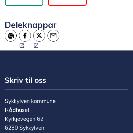
Deleknappar
Skriv ut
Del på Facebook
Del på Twitter
Tips en venn
Skriv til oss
Sykkylven kommune
Rådhuset
Kyrkjevegen 62
6230 Sykkylven