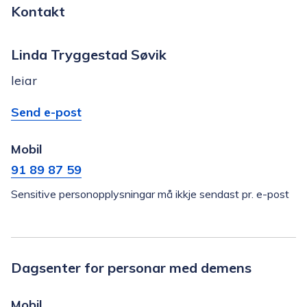
Kontakt
Linda Tryggestad Søvik
leiar
E-
til
Send e-post
post
Linda
Mobil
Tryggestad
91 89 87 59
Søvik
Sensitive personopplysningar må ikkje sendast pr. e-post
Dagsenter for personar med demens
Mobil