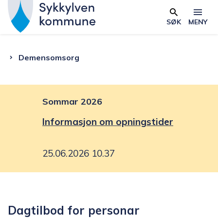
S
y
SØK
MENY
Skjema
k
k
Du
Demensomsorg
y
l
er
v
e
Sommar 2026
her:
n
Informasjon om opningstider
k
o
25.06.2026 10.37
m
m
u
n
Dagtilbod for personar
e