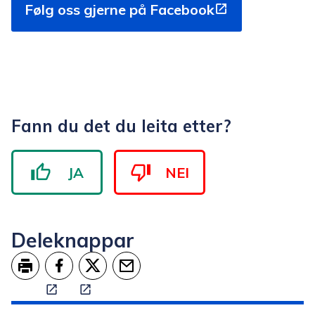
Følg oss gjerne på Facebook
Fann du det du leita etter?
JA
NEI
Deleknappar
Skriv ut
Del på Facebook
Del på Twitter
Tips en venn