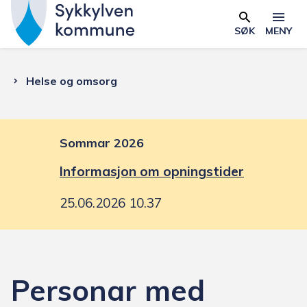
S
y
SØK
MENY
Skjema
k
k
Du
Helse og omsorg
y
l
er
v
e
Sommar 2026
her:
n
Informasjon om opningstider
k
o
25.06.2026 10.37
m
m
u
n
Personar med
e