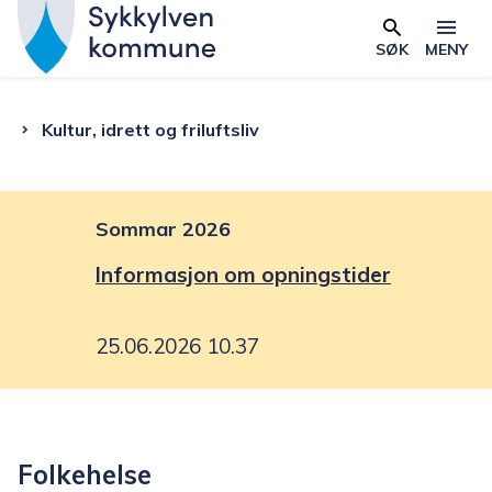
S
y
SØK
MENY
Skjema
k
k
Du
Kultur, idrett og friluftsliv
y
l
er
v
e
Sommar 2026
her:
n
Informasjon om opningstider
k
o
25.06.2026 10.37
m
m
u
n
Folkehelse
e