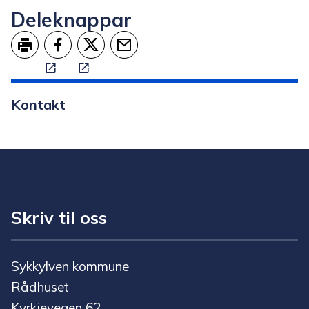
Deleknappar
Skriv ut
Del på Facebook
Del på Twitter
Tips en venn
Kontakt
Skriv til oss
Sykkylven kommune
Rådhuset
Kyrkjevegen 62