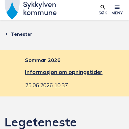
S
y
SØK
MENY
Skjema
k
k
Du
Tenester
y
l
er
v
e
Sommar 2026
her:
n
Informasjon om opningstider
k
o
25.06.2026 10.37
m
m
u
n
Legeteneste
e