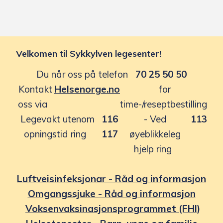
Velkomen til Sykkylven legesenter!
Du når oss på telefon
70 25 50 50
Kontakt
Helsenorge.no
for
oss via
time-/reseptbestilling
Legevakt utenom
116
- Ved
113
opningstid ring
117
øyeblikkeleg
hjelp ring
Luftveisinfeksjonar - Råd og informasjon
Omgangssjuke - Råd og informasjon
Voksenvaksinasjonsprogrammet (FHI)