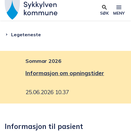
S
y
SØK
MENY
Skjema
k
k
Du
Legeteneste
y
l
er
v
e
Sommar 2026
her:
n
Informasjon om opningstider
k
o
25.06.2026 10.37
m
m
u
n
Informasjon til pasient
e