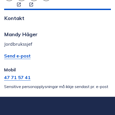
Skriv ut
Del på Facebook
Del på Twitter
Tips en venn
Kontakt
Mandy Häger
Jordbrukssjef
E-
til
Send e-post
post
Mandy
Mobil
Häger
47 71 57 41
Sensitive personopplysningar må ikkje sendast pr. e-post