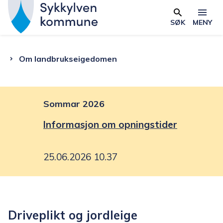
S
y
SØK
MENY
Skjema
k
k
Du
Om landbrukseigedomen
y
l
er
v
e
Sommar 2026
her:
n
Informasjon om opningstider
k
o
25.06.2026 10.37
m
m
u
n
Driveplikt og jordleige
e