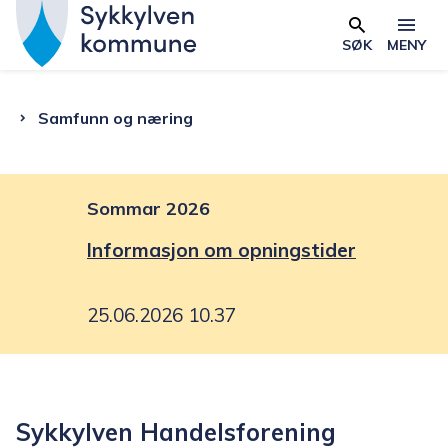
S
y
SØK
MENY
Skjema
k
k
Du
Samfunn og næring
y
l
er
v
e
Sommar 2026
her:
n
Informasjon om opningstider
k
o
25.06.2026 10.37
m
m
u
n
Sykkylven Handelsforening
e