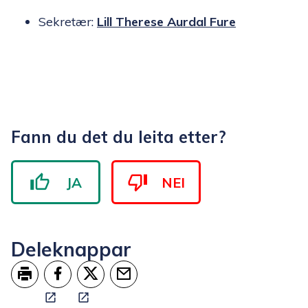
Sekretær:
Lill Therese Aurdal Fure
Fann du det du leita etter?
JA
NEI
Deleknappar
Skriv ut
Del på Facebook
Del på Twitter
Tips en venn