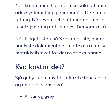
Når kommunen har motteke søknad om rese
arkivsystemet og gjennomgått. Dersom der er
retting. Når eventuelle rettingar er mott
reseksjonering er til stades. Dersom vilkår
Når klagefristen på 3 veker er ute, blir do
tinglyste dokumenta er motteke i retur, s
matrikkelbrevet for dei nye seksjonane.
Kva kostar det?
Sjå gebyrregulativ for tekniske tenester
og eigarseksjonslova”
Prisar og gebyr