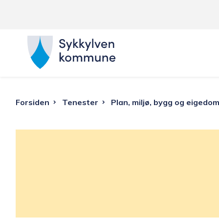
S
y
k
Du
Forsiden
Tenester
Plan, miljø, bygg og eigedo
k
er
y
her:
l
v
e