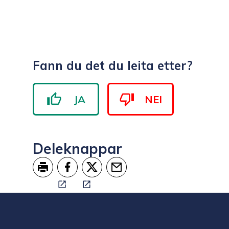
Fann du det du leita etter?
JA
NEI
Deleknappar
Skriv ut
Del på Facebook
Del på Twitter
Tips en venn