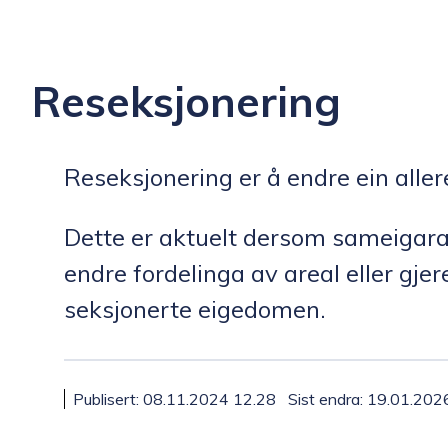
n
k
Reseksjonering
o
Reseksjonering er å endre ein alle
m
Dette er aktuelt dersom sameigara
m
endre fordelinga av areal eller gje
u
seksjonerte eigedomen.
n
e
Publisert
08.11.2024 12.28
Sist endra
19.01.202