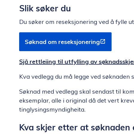
Slik søker du
Du søker om reseksjonering ved å fylle 
Søknad om reseksjonering
Sjå rettleiing til utfylling av søknadssk
Kva vedlegg du må legge ved søknaden stå
Søknad med vedlegg skal sendast til kom
eksemplar, alle i original då det vert kre
tinglysingsmyndigheita.
Kva skjer etter at søknaden 