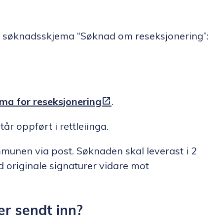
ut søknadsskjema “Søknad om reseksjonering”:
jema for reseksjonering
.
r oppført i rettleiinga.
munen via post. Søknaden skal leverast i 2
vd originale signaturer vidare mot
er sendt inn?