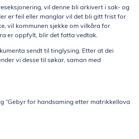
ksjonering, vil denne bli arkivert i sak- og
 feil eller manglar vil det bli gitt frist for
eke, vil kommunen sjekke om vilkåra for
a er oppfylt, blir det fatta vedtak.
kumenta sendt til tinglysing. Etter at dei
ender vi desse til søkar, saman med
 og “Gebyr for handsaming etter matrikkellova