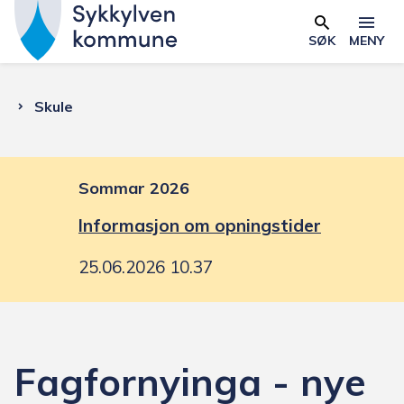
S
y
SØK
MENY
Skjema
k
k
Du
Skule
y
l
er
v
e
Sommar 2026
her:
n
Informasjon om opningstider
k
o
25.06.2026 10.37
m
m
u
n
Fagfornyinga - nye
e