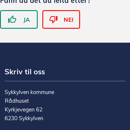
Fann du det du leita etter?
JA
NEI
Skriv til oss
Sykkylven kommune
Rådhuset
Kyrkjevegen 62
6230 Sykkylven