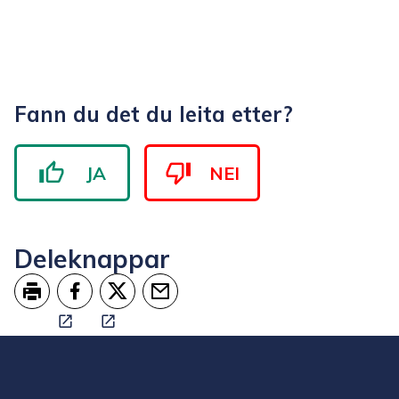
Fann du det du leita etter?
JA
NEI
Deleknappar
Skriv ut
Del på Facebook
Del på Twitter
Tips en venn