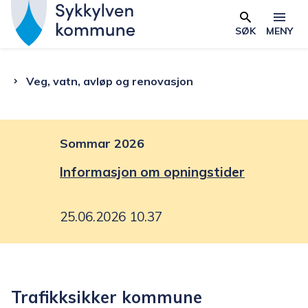
S
y
SØK
MENY
Skjema
k
k
Du
Veg, vatn, avløp og renovasjon
y
l
er
v
e
Sommar 2026
her:
n
Informasjon om opningstider
k
o
25.06.2026 10.37
m
m
u
n
Trafikksikker kommune
e