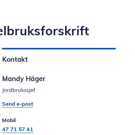
elbruksforskrift
Kontakt
Mandy Häger
Jordbrukssjef
E-
til
Send e-post
post
Mandy
Mobil
Häger
47 71 57 41