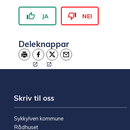
JA
NEI
Deleknappar
Skriv ut
Del på Facebook
Del på Twitter
Tips en venn
Skriv til oss
Sykkylven kommune
Rådhuset