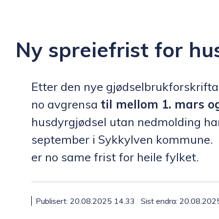
n
k
Ny spreiefrist for hu
o
Etter den nye gjødselbrukforskrifta
m
no avgrensa
til mellom 1. mars o
m
husdyrgjødsel utan nedmolding har 
september i Sykkylven kommune. All
u
er no same frist for heile fylket.
n
e
Publisert
20.08.2025 14.33
Sist endra
20.08.202