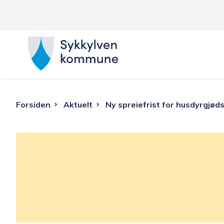
S
y
k
Du
Forsiden
Aktuelt
Ny spreiefrist for husdyrgjøds
k
er
y
her:
l
v
e