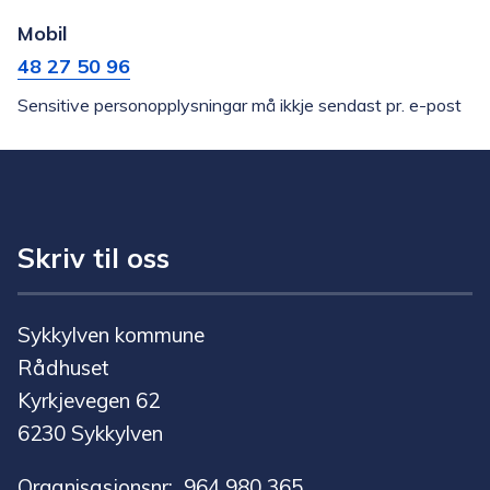
post
Kjetil
Mobil
Solem
48 27 50 96
Sensitive personopplysningar må ikkje sendast pr. e-post
Skriv til oss
Sykkylven kommune
Rådhuset
Kyrkjevegen 62
6230 Sykkylven
Organisasjonsnr: 964 980 365