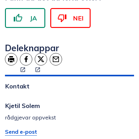
JA
NEI
Deleknappar
Skriv ut
Del på Facebook
Del på Twitter
Tips en venn
Kontakt
Kjetil Solem
rådgjevar oppvekst
E-
til
Send e-post