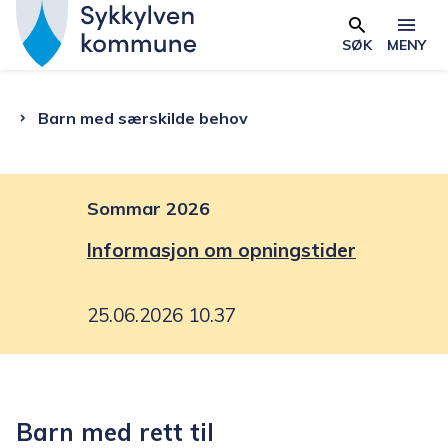
S
y
SØK
MENY
Skjema
k
k
Du
Barn med særskilde behov
y
l
er
v
e
Sommar 2026
her:
n
Informasjon om opningstider
k
o
25.06.2026 10.37
m
m
u
n
Barn med rett til
e