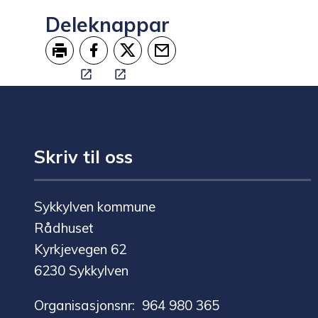
Deleknappar
Skriv ut
Del på Facebook
Del på Twitter
Tips en venn
Skriv til oss
Sykkylven kommune
Rådhuset
Kyrkjevegen 62
6230 Sykkylven
Organisasjonsnr: 964 980 365