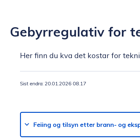
n
k
Gebyrregulativ for t
o
Her finn du kva det kostar for tek
m
m
Sist endra
20.01.2026 08.17
u
n
e
Feiing og tilsyn etter brann- og eks