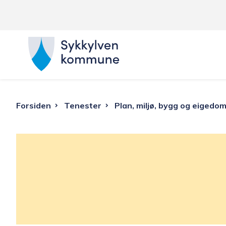
S
y
k
Du
Forsiden
Tenester
Plan, miljø, bygg og eigedo
k
er
y
her:
l
v
e