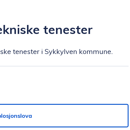
ekniske tenester
niske tenester i Sykkylven kommune.
plosjonslova