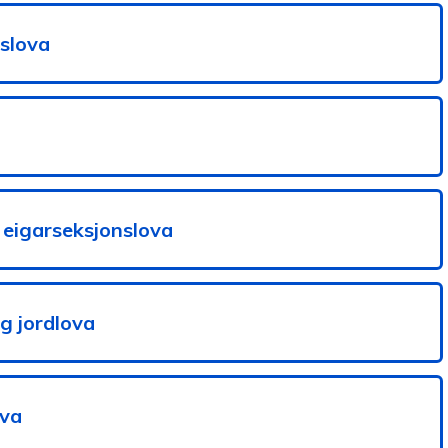
slova
 eigarseksjonslova
g jordlova
ova