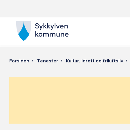
S
y
k
Du
Forsiden
Tenester
Kultur, idrett og friluftsliv
k
er
y
her:
l
v
e