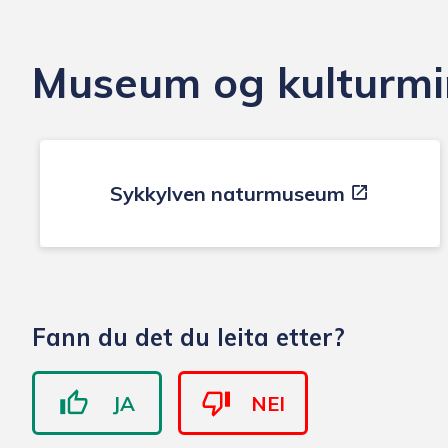
n
Museum og kulturm
k
o
m
Sykkylven naturmuseum
m
u
Fann du det du leita etter?
n
e
JA
NEI