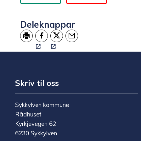
Deleknappar
Skriv ut
Del på Facebook
Del på Twitter
Tips en venn
Skriv til oss
Sykkylven kommune
Rådhuset
Kyrkjevegen 62
6230 Sykkylven