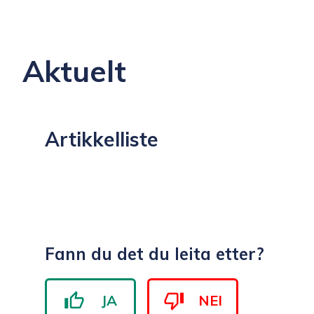
n
k
Aktuelt
o
m
Artikkelliste
m
u
n
Fann du det du leita etter?
e
JA
NEI