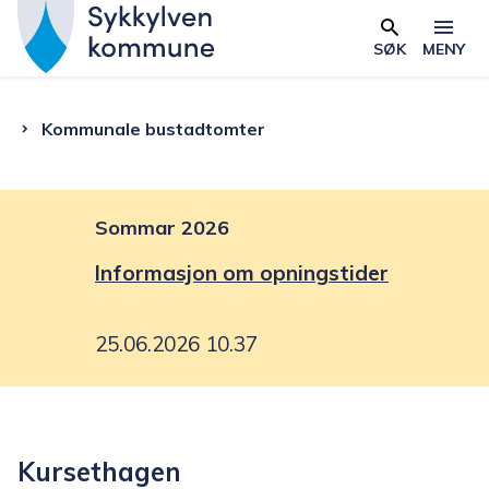
S
y
SØK
MENY
Skjema
k
k
Du
Kommunale bustadtomter
y
l
er
v
e
Sommar 2026
her:
n
Informasjon om opningstider
k
o
25.06.2026 10.37
m
m
u
n
Kursethagen
e