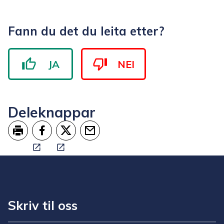
Fann du det du leita etter?
JA
NEI
Deleknappar
Skriv ut
Del på Facebook
Del på Twitter
Tips en venn
Skriv til oss