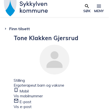
S
y
SØK
MENY
k
k
Du
Finn tilsett
y
l
Tone Klakken Gjersrud
er
v
e
her:
n
k
o
m
Stilling
m
Ergoterapeut barn og vaksne
u
Mobil
Vis mobilnummer
n
E-post
e
Vis e-post