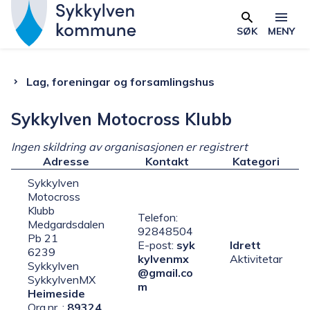
S
y
SØK
MENY
k
k
Du
Lag, foreningar og forsamlingshus
y
l
er
Sykkylven Motocross Klubb
v
e
Ingen skildring av organisasjonen er registrert
her:
n
Adresse
Kontakt
Kategori
k
Sykkylven
Motocross
o
Klubb
Telefon:
m
Medgardsdalen
92848504
m
Pb 21
E-post:
syk
Idrett
6239
u
kylvenmx
Aktivitetar
Sykkylven
@gmail.co
n
SykkylvenMX
m
Heimeside
e
Org.nr. :
89324