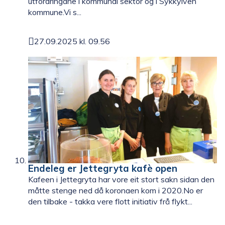
utfordringane i kommunal sektor og i Sykkylven
kommune.Vi s...
27.09.2025 kl. 09.56
Publisert
Endeleg er Jettegryta kafè open
Kafeen i Jettegryta har vore eit stort sakn sidan den
måtte stenge ned då koronaen kom i 2020.No er
den tilbake - takka vere flott initiativ frå flykt...