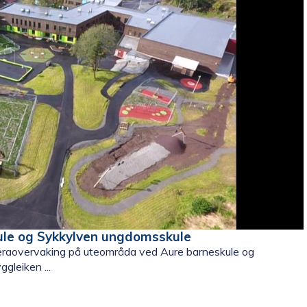
le og Sykkylven ungdomsskule
raovervaking på uteområda ved Aure barneskule og
gleiken ...