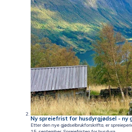
Ny spreiefrist for husdyrgjødsel - ny 
Etter den nye gjødselbrukforskrifta, er spreieper
15. september. Spreiefristen for husdyrg...