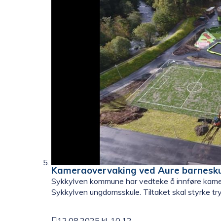
Kameraovervaking ved Aure barnesku
Sykkylven kommune har vedteke å innføre kame
Sykkylven ungdomsskule. Tiltaket skal styrke tryg
12.08.2025 kl. 10.12